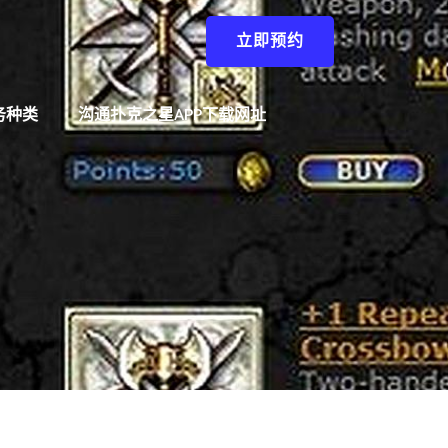
立即预约
务种类
沟通扑克之星APP下载网址