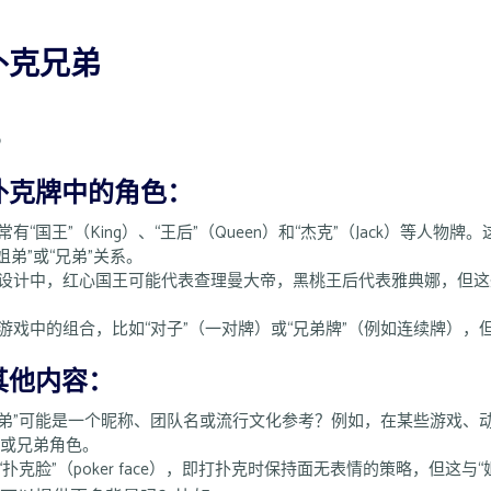
扑克兄弟
0
扑克牌中的角色：
“国王”（King）、“王后”（Queen）和“杰克”（Jack）等人物
弟”或“兄弟”关系。
设计中，红心国王可能代表查理曼大帝，黑桃王后代表雅典娜，但这
游戏中的组合，比如“对子”（一对牌）或“兄弟牌”（例如连续牌），但
其他内容：
克兄弟”可能是一个昵称、团队名或流行文化参考？例如，在某些游戏、
弟或兄弟角色。
克脸”（poker face），即打扑克时保持面无表情的策略，但这与“