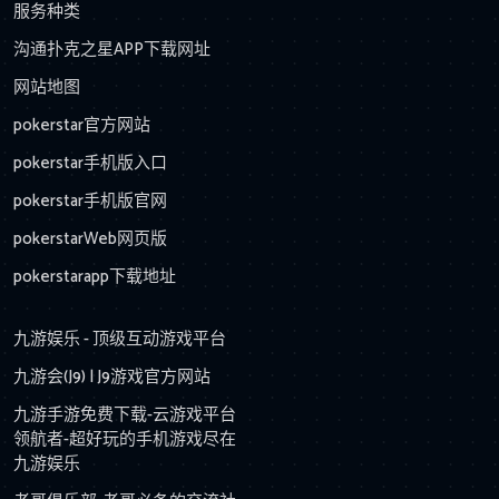
服务种类
沟通扑克之星APP下载网址
网站地图
pokerstar官方网站
pokerstar手机版入口
pokerstar手机版官网
pokerstarWeb网页版
pokerstarapp下载地址
九游娱乐 - 顶级互动游戏平台
九游会(J9) | J9游戏官方网站
九游手游免费下载-云游戏平台
领航者-超好玩的手机游戏尽在
九游娱乐