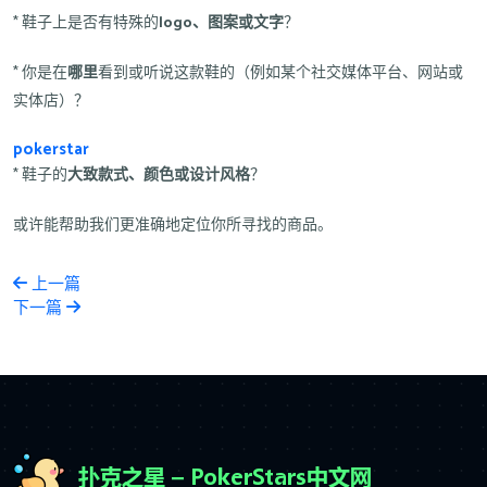
* 鞋子上是否有特殊的
logo、图案或文字
？
* 你是在
哪里
看到或听说这款鞋的（例如某个社交媒体平台、网站或
实体店）？
pokerstar
* 鞋子的
大致款式、颜色或设计风格
？
或许能帮助我们更准确地定位你所寻找的商品。
上一篇
下一篇