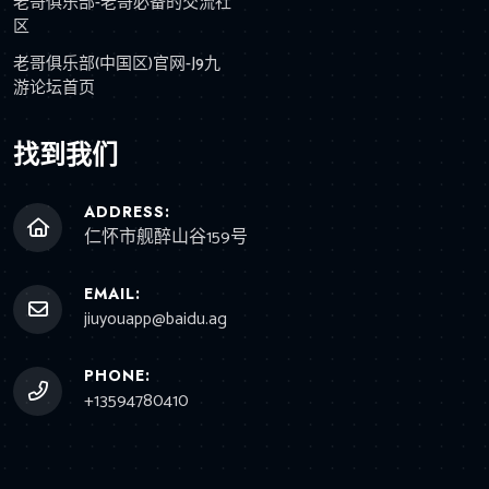
老哥俱乐部-老哥必备的交流社
区
老哥俱乐部(中国区)官网-J9九
游论坛首页
找到我们
ADDRESS:
仁怀市舰醉山谷159号
EMAIL:
jiuyouapp@baidu.ag
PHONE:
+13594780410