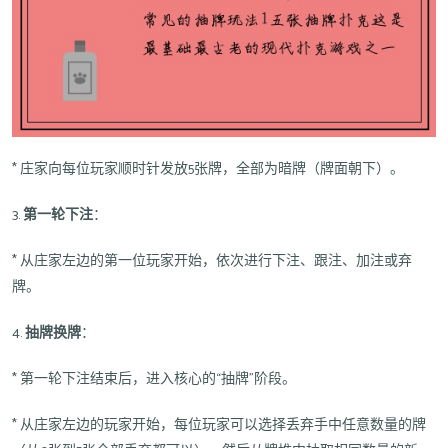
* 庄家向每位玩家顺时针发放5张牌，全部为暗牌（牌面朝下）。
3.
第一轮下注
：
* 从庄家左边的第一位玩家开始，依次进行下注、跟注、加注或弃
牌。
4.
抽牌换牌
：
* 第一轮下注结束后，进入核心的“抽牌”阶段。
* 从庄家左边的玩家开始，每位玩家可以选择丢弃手中任意数量的牌