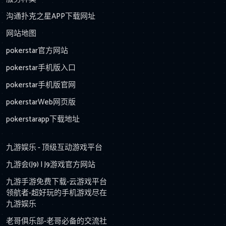
沟通扑克之星APP下载网址
网站地图
pokerstar官方网站
pokerstar手机版入口
pokerstar手机版官网
pokerstarWeb网页版
pokerstarapp下载地址
九游娱乐 - 顶级互动游戏平台
九游会(J9) | J9游戏官方网站
九游手游免费下载-云游戏平台
领航者-超好玩的手机游戏尽在
九游娱乐
老哥俱乐部-老哥必备的交流社