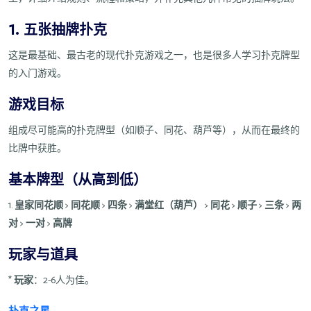
1. 五张抽牌扑克
这是最基础、最古老的现代扑克游戏之一，也是很多人学习扑克牌型
的入门游戏。
游戏目标
组成尽可能高的扑克牌型（如顺子、同花、葫芦等），从而在最终的
比牌中获胜。
基本牌型（从高到低）
1.
皇家同花顺
>
同花顺
>
四条
>
满堂红（葫芦）
>
同花
>
顺子
>
三条
>
两
对
>
一对
>
高牌
玩家与道具
*
玩家
：2-6人为佳。