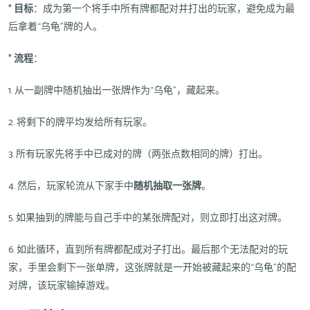
*
目标
：成为第一个将手中所有牌都配对并打出的玩家，避免成为最
后拿着“乌龟”牌的人。
*
流程
：
1. 从一副牌中随机抽出一张牌作为“乌龟”，藏起来。
2. 将剩下的牌平均发给所有玩家。
3. 所有玩家先将手中已成对的牌（两张点数相同的牌）打出。
4. 然后，玩家轮流从下家手中
随机抽取一张牌
。
5. 如果抽到的牌能与自己手中的某张牌配对，则立即打出这对牌。
6. 如此循环，直到所有牌都配成对子打出。最后那个无法配对的玩
家，手里会剩下一张单牌，这张牌就是一开始被藏起来的“乌龟”的配
对牌，该玩家输掉游戏。